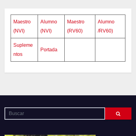
Maestro
Alumno
Maestro
Alumno
(NVI)
(NVI)
(RV60)
/RV60)
Supleme
Portada
ntos