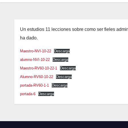
Un estudios 11 lecciones sobre como ser fieles admi
ha dado.
Maestro-NVI-10-22
Descarga
alumno-NVI-10-22
Descarga
Maestro-RV60-10-22-1
Descarga
Alumno-RV60-10-22
Descarga
portada-RV60-1-1
Descarga
portada-6
Descarga